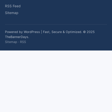
RSS Feed
Sitemap
Powered by WordPress | Fast, Secure & Optimized. © 2025
TheBannerDays.
Sitemap
·
RSS