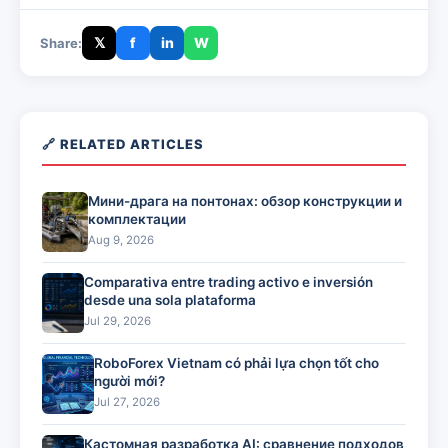
𝕏
f
in
W
Share:
🔗 RELATED ARTICLES
Мини-драга на понтонах: обзор конструкции и
комплектации
Aug 9, 2026
Comparativa entre trading activo e inversión
desde una sola plataforma
Jul 29, 2026
RoboForex Vietnam có phải lựa chọn tốt cho
người mới?
Jul 27, 2026
Кастомная разработка AI: сравнение подходов