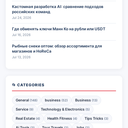
Кастомная разработка AI: сравнение подходов
российских команд
Jul 24, 2026
Где обменять ключи Манн Ко на рубли или USDT
Jul 16, 2026
Рыбные снеки оптом: обзор ассортимента для
магазинов и HoReCa
Jul 13, 2026
📂 CATEGORIES
General
business
Business
(148)
(52)
(13)
Service
Technology & Electronics
(9)
(5)
Real Estate
Health Fitness
Tips Tricks
(4)
(4)
(3)
Ai Tools
Tour Travels
Jobs
(3)
(2)
(2)