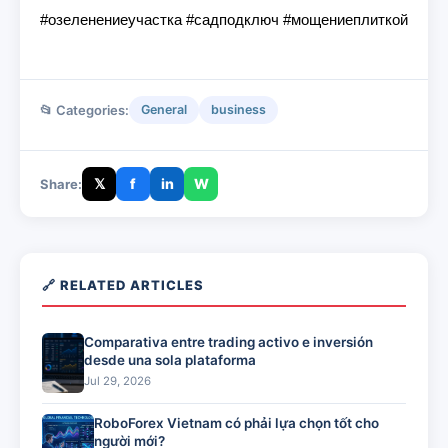
#озеленениеучастка #садподключ #мощениеплиткой
📂 Categories:
General
business
𝕏
f
in
W
Share:
🔗 RELATED ARTICLES
Comparativa entre trading activo e inversión
desde una sola plataforma
Jul 29, 2026
RoboForex Vietnam có phải lựa chọn tốt cho
người mới?