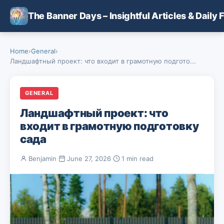
Skip to main content
The Banner Days – Insightful Articles & Daily 
Home
›
General
›
Ландшафтный проект: что входит в грамотную подгото...
GENERAL
Ландшафтный проект: что
входит в грамотную подготовку
сада
Benjamin
·
June 27, 2026
·
1 min read