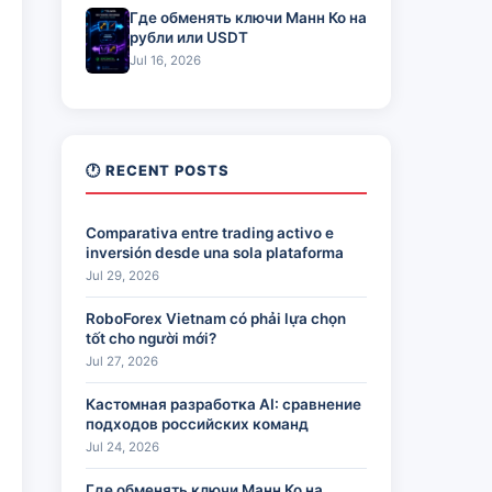
Где обменять ключи Манн Ко на
рубли или USDT
Jul 16, 2026
🕐 RECENT POSTS
Comparativa entre trading activo e
inversión desde una sola plataforma
Jul 29, 2026
RoboForex Vietnam có phải lựa chọn
tốt cho người mới?
Jul 27, 2026
Кастомная разработка AI: сравнение
подходов российских команд
Jul 24, 2026
Где обменять ключи Манн Ко на