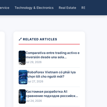
ervice
Technology & Electronics
Real Estate
RSS
🔗 RELATED ARTICLES
Comparativa entre trading activo e
inversión desde una sola
plataforma
Jul 29, 2026
RoboForex Vietnam có phải lựa
chọn tốt cho người mới?
Jul 27, 2026
Кастомная разработка AI:
сравнение подходов российских
команд
Jul 24, 2026