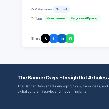
📂 Categories:
General
🏷️ Tags:
Инвестиции
НадежныйБрокер
𝕏
f
in
W
Share:
The Banner Days – Insightful Articles 
The Banner Days shares engaging blogs, fresh ideas, and 
digital culture, lifestyle, and modern insights.