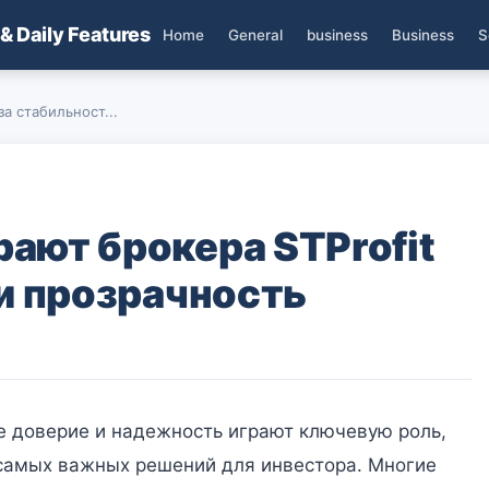
 & Daily Features
Home
General
business
Business
S
а стабильност...
ают брокера STProfit
 и прозрачность
е доверие и надежность играют ключевую роль,
 самых важных решений для инвестора. Многие