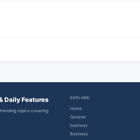
EXPLORE
& Daily Features
Home
trending topics covering
General
business
Business