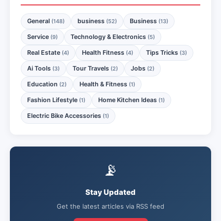
General
business
Business
(148)
(52)
(13)
Service
Technology & Electronics
(9)
(5)
Real Estate
Health Fitness
Tips Tricks
(4)
(4)
(3)
Ai Tools
Tour Travels
Jobs
(3)
(2)
(2)
Education
Health & Fitness
(2)
(1)
Fashion Lifestyle
Home Kitchen Ideas
(1)
(1)
Electric Bike Accessories
(1)
📡
Stay Updated
Get the latest articles via RSS feed