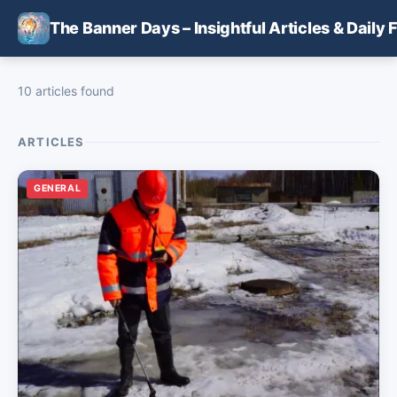
Skip to main content
The Banner Days – Insightful Articles & Daily 
10 articles found
ARTICLES
GENERAL