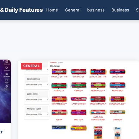
 & Daily Features
Home
General
business
Business
S
GENERAL
ют