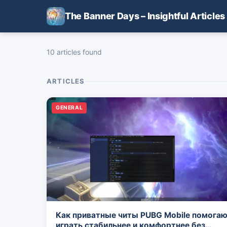
Skip to main content
The Banner Days – Insightful Articles
10 articles found
ARTICLES
GENERAL
Как приватные читы PUBG Mobile помога
играть стабильнее и комфортнее без