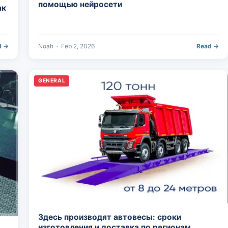
помощью нейросети
ак
d →
Noah
·
Feb 2, 2026
Read →
GENERAL
Здесь производят автовесы: сроки
изготовления и доставка по регионам