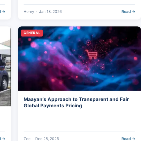
d →
Henry
·
Jan 18, 2026
Read →
GENERAL
Maayan’s Approach to Transparent and Fair
Global Payments Pricing
d →
Zoe
·
Dec 28, 2025
Read →