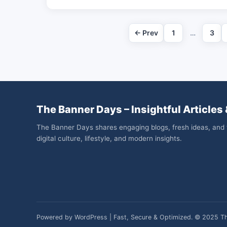
← Prev
1
…
3
The Banner Days – Insightful Articles 
The Banner Days shares engaging blogs, fresh ideas, and 
digital culture, lifestyle, and modern insights.
Powered by WordPress | Fast, Secure & Optimized. © 2025 T