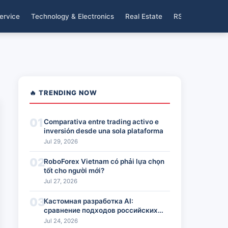
ervice
Technology & Electronics
Real Estate
RSS
🔥 TRENDING NOW
01
Comparativa entre trading activo e
inversión desde una sola plataforma
Jul 29, 2026
02
RoboForex Vietnam có phải lựa chọn
tốt cho người mới?
Jul 27, 2026
03
Кастомная разработка AI:
сравнение подходов российских
команд
Jul 24, 2026