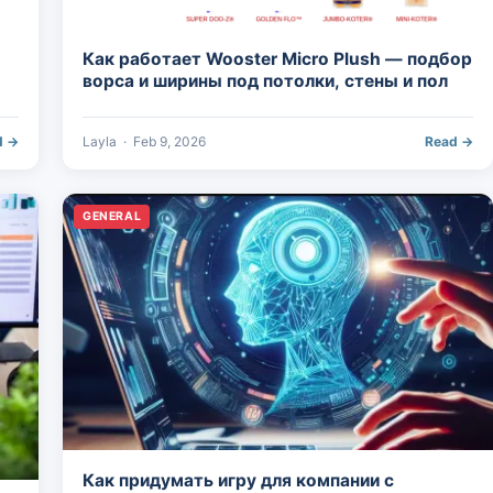
Как работает Wooster Micro Plush — подбор
ворса и ширины под потолки, стены и пол
d →
Layla
·
Feb 9, 2026
Read →
GENERAL
Как придумать игру для компании с