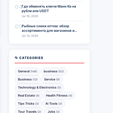
04
Где обменять ключи Манн Ко на
рубли или USDT
Jul 16, 2026
05
Рыбные снеки оптом: обзор
ассортимента для магазинов и
HoReCa
Jul 13, 2026
📂 CATEGORIES
General
business
(148)
(52)
Business
Service
(13)
(9)
Technology & Electronics
(5)
Real Estate
Health Fitness
(4)
(4)
Tips Tricks
Ai Tools
(3)
(3)
Tour Travels
Jobs
(2)
(2)