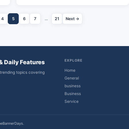
4
5
6
7
…
21
Next →
EXPLORE
& Daily Features
Home
trending topics covering
General
business
Business
Service
heBannerDays.