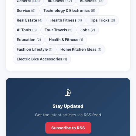
General
business
Business
(148)
(52)
(13)
Service
Technology & Electronics
(9)
(5)
Real Estate
Health Fitness
Tips Tricks
(4)
(4)
(3)
Ai Tools
Tour Travels
Jobs
(3)
(2)
(2)
Education
Health & Fitness
(2)
(1)
Fashion Lifestyle
Home Kitchen Ideas
(1)
(1)
Electric Bike Accessories
(1)
📡
Stay Updated
Get the latest articles via RSS feed
Subscribe to RSS