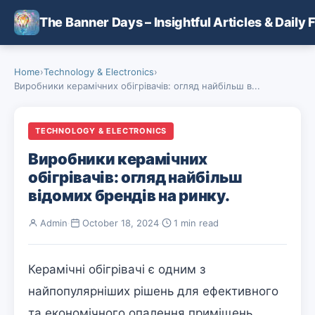
Skip to main content
The Banner Days – Insightful Articles & Daily 
Home
›
Technology & Electronics
›
Виробники керамічних обігрівачів: огляд найбільш в...
TECHNOLOGY & ELECTRONICS
Виробники керамічних
обігрівачів: огляд найбільш
відомих брендів на ринку.
Admin
·
October 18, 2024
·
1 min read
Керамічні обігрівачі є одним з
найпопулярніших рішень для ефективного
та економічного опалення приміщень.