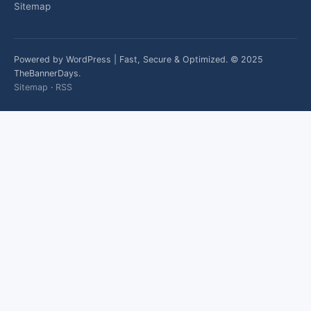
Sitemap
Powered by WordPress | Fast, Secure & Optimized. © 2025
TheBannerDays.
Sitemap
·
RSS