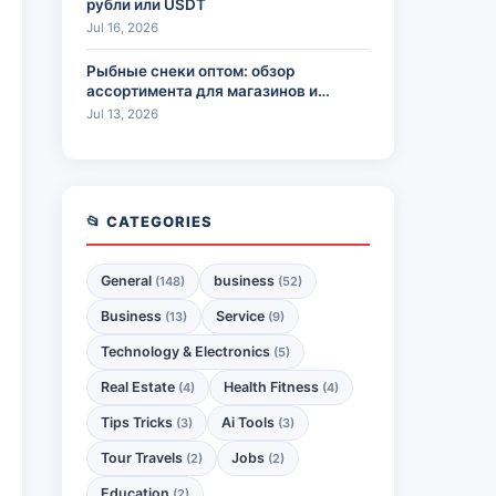
рубли или USDT
Jul 16, 2026
Рыбные снеки оптом: обзор
ассортимента для магазинов и
HoReCa
Jul 13, 2026
📂 CATEGORIES
General
business
(148)
(52)
Business
Service
(13)
(9)
Technology & Electronics
(5)
Real Estate
Health Fitness
(4)
(4)
Tips Tricks
Ai Tools
(3)
(3)
Tour Travels
Jobs
(2)
(2)
Education
(2)