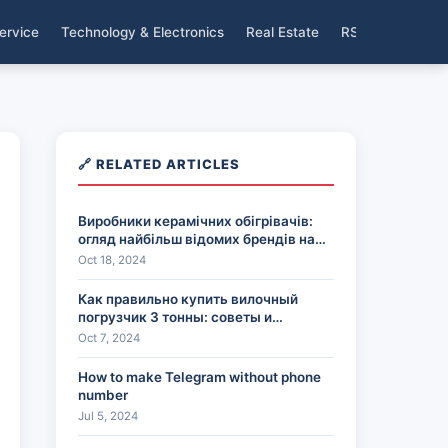
ervice
Technology & Electronics
Real Estate
RSS
🔗 RELATED ARTICLES
Виробники керамічних обігрівачів:
огляд найбільш відомих брендів на
ринку.
Oct 18, 2024
Как правильно купить вилочный
погрузчик 3 тонны: советы и
рекомендации
Oct 7, 2024
How to make Telegram without phone
number
Jul 5, 2024